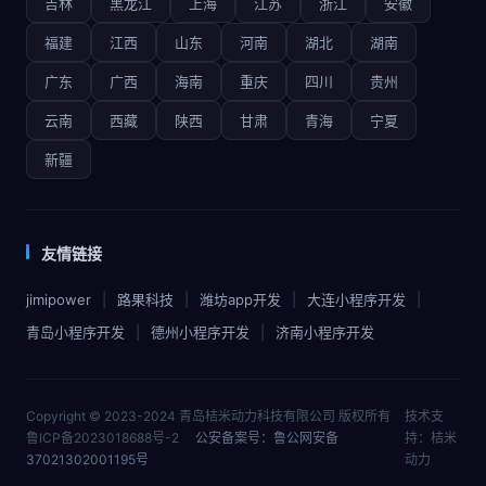
吉林
黑龙江
上海
江苏
浙江
安徽
福建
江西
山东
河南
湖北
湖南
广东
广西
海南
重庆
四川
贵州
云南
西藏
陕西
甘肃
青海
宁夏
新疆
友情链接
jimipower
路果科技
潍坊app开发
大连小程序开发
青岛小程序开发
德州小程序开发
济南小程序开发
Copyright © 2023-2024 青岛桔米动力科技有限公司 版权所有
技术支
鲁ICP备2023018688号-2
公安备案号：鲁公网安备
持：桔米
37021302001195号
动力